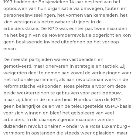
1917 hadden de Bolsjewieken 14 jaar besteed aan het
opbouwen van hun organisatie via omwegen, fouten en
personeelswisselingen, het vormen van kameraden, het
zich vestigen als betrouwbare strijders in de
arbeidersklasse. De KPD was echter pas twee maanden
na het begin van de Novemberrevolutie opgericht en kon
geen beslissende invloed uitoefenen op het verloop
ervan.
De meeste partijleden waren vastberaden en
gemotiveerd, maar onervaren in strategie en tactiek. Zij
weigerden deel te nemen aan zowel de verkiezingen voor
het nationale parlement, als aan revolutionair werk in de
reformistische vakbonden. Rosa pleitte ervoor om deze
beide werkterreinen te gebruiken voor partijopbouw,
maar zij bleef in de minderheid. Hierdoor kon de KPD
geen belangrijke delen van de teleurgestelde USPD-basis
voor zich winnen en bleef het geïsoleerd van veel
arbeiders. In de daaropvolgende maanden werden
duizenden revolutionairen – onder wie Rosa Luxemburg –
vermoord in opstanden die steeds weer oplaaiden, maar