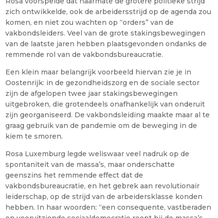
Rosa voorspelde dat naarmate de grotere politieke strijd
zich ontwikkelde, ook de arbeidersstrijd op de agenda zou
komen, en niet zou wachten op “orders” van de
vakbondsleiders. Veel van de grote stakingsbewegingen
van de laatste jaren hebben plaatsgevonden ondanks de
remmende rol van de vakbondsbureaucratie.
Een klein maar belangrijk voorbeeld hiervan zie je in
Oostenrijk: in de gezondheidszorg en de sociale sector
zijn de afgelopen twee jaar stakingsbewegingen
uitgebroken, die grotendeels onafhankelijk van onderuit
zijn georganiseerd. De vakbondsleiding maakte maar al te
graag gebruik van de pandemie om de beweging in de
kiem te smoren.
Rosa Luxemburg legde weliswaar veel nadruk op de
spontaniteit van de massa’s, maar onderschatte
geenszins het remmende effect dat de
vakbondsbureaucratie, en het gebrek aan revolutionair
leiderschap, op de strijd van de arbeidersklasse konden
hebben. In haar woorden: “een consequente, vastberaden