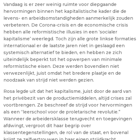
Vandaag is er zeer weinig ruimte voor diepgaande
hervormingen binnen het kapitalistische kader die de
levens- en arbeidsomstandigheden aanmerkelijk zouden
verbeteren. De Corona-crisis en de economische crisis
hebben alle reformistische illusies in een ‘socialer
kapitalisme’ weerlegd. Toch zijn alle grote linkse formaties
internationaal er de laatste jaren niet in geslaagd een
systemisch alternatief te bieden, en hebben ze zich
uiteindelijk beperkt tot het opwerpen van minimale
reformistische eisen. Deze werden bovendien niet
verwezenlijkt, juist omdat het bredere plaatje en de
noodzaak van strijd niet werden gezien.
Rosa legde uit dat het kapitalisme, juist door de aard van
het privébezit van de productiemiddelen, altijd crises zal
voortbrengen. Ze beschreef de strijd voor hervormingen
als een “leerschool voor de proletarische revolutie.”
Wanneer de arbeidersklasse terugvecht en toegevingen
afdwingt, vergroot dit haar begrip over
klassentegenstellingen, de rol van de staat, en bovenal
krijgt ze zelfvertrouwen in haar eigen strijdkracht.