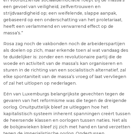
en vooruitziende sociaaldemocratie roept bij de massa’s
een gevoel van veiligheid, zelfvertrouwen en
strijdvaardigheid op; een weifelende, slappe aanpak,
gebaseerd op een onderschatting van het proletariaat,
heeft een verlammend en verwarrend effect op de
massa’s.”
Rosa zag noch de vakbonden noch de arbeiderspartijen
als doelen op zich, maar erkende toen al wat vandaag des
te duidelijker is: zonder een revolutionaire partij die de
woede en activiteit van de massa’s kan organiseren en
sturen in de richting van een socialistisch alternatief, zal
elke spontaniteit van de massa’s vroeg of laat vervliegen
of zal het uitlopen op nederlagen.
Eén van Luxemburgs belangrijkste gevechten tegen de
gevaren van het reformisme was die tegen de dreigende
oorlog. Onuitputtelijk bleef ze uitleggen hoe het
kapitalistisch systeem inherent spanningen creërt tussen
de heersende klassen en oorlogen tussen naties. Net als
de bolsjewieken bleef zij zich met hand en tand verzetten
tegen de imperialistische oorlog. Ondertussen