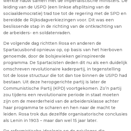
werkte nauw samen met de imperialistische ministers. De
leiding van de USPD (een linkse afsplitsing van de
sociaaldemocratie) trad toe tot de regering met de SPD en
bereidde de Rijksdagverkiezingen voor. Dit was een
beslissende stap in de richting van de ontkrachting van
de arbeiders- en soldatenraden.
De volgende dag richtten Rosa en anderen de
Spartacusbond opnieuw op, op basis van het hierboven
genoemde, door de bolsjewieken geïnspireerde
programma. De Spartacisten deden dit nu als een duidelijk
omschreven revolutionaire kaderpartij, in tegenstelling
tot de losse structuur die tot dan toe binnen de USPD had
bestaan. Uit deze heropgerichte partij is later de
Communistische Partij (KPD) voortgekomen. Zo’n partij
zou tijdens een revolutionaire periode in staat moeten
zijn om de meerderheid van de arbeidersklasse achter
haar programma te scharen en hen naar de macht te
leiden. Rosa trok dus dezelfde organisatorische conclusies
als Lenin in 1903 – maar dan wel 15 jaar later.