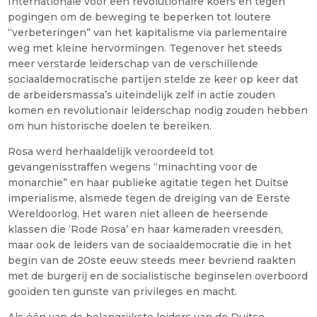
Internationale voor een revolutionaire koers en tegen
pogingen om de beweging te beperken tot loutere
“verbeteringen” van het kapitalisme via parlementaire
weg met kleine hervormingen. Tegenover het steeds
meer verstarde leiderschap van de verschillende
sociaaldemocratische partijen stelde ze keer op keer dat
de arbeidersmassa’s uiteindelijk zelf in actie zouden
komen en revolutionair leiderschap nodig zouden hebben
om hun historische doelen te bereiken.
Rosa werd herhaaldelijk veroordeeld tot
gevangenisstraffen wegens “minachting voor de
monarchie” en haar publieke agitatie tegen het Duitse
imperialisme, alsmede tegen de dreiging van de Eerste
Wereldoorlog. Het waren niet alleen de heersende
klassen die ‘Rode Rosa’ en haar kameraden vreesden,
maar ook de leiders van de sociaaldemocratie die in het
begin van de 20ste eeuw steeds meer bevriend raakten
met de burgerij en de socialistische beginselen overboord
gooiden ten gunste van privileges en macht.