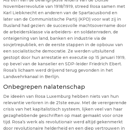
Als één van de belangrijkste leiders van de Duitse
Novemberrevolutie van 1918/1919, streed Rosa samen met
Karl Liebknecht en anderen van de Spartacusbond en
later van de Communistische Partij (KPD) voor wat zij in
Rusland had gezien: de succesvolle machtsovername door
de arbeidersklasse via arbeiders- en soldatenraden, de
onteigening van land, banken en industrie via de
sovjetrepubliek, en de eerste stappen in de opbouw van
een socialistische democratie. Ze werden uitsluitend
gestopt door hun arrestatie en executie op 15 januari 1919,
op bevel van de kanselier en SDP-leider Friedrich Ebert.
Rosa’s lichaam werd drijvend terug gevonden in het
Landwehrkanaal in Berlijn.
Onbegrepen nalatenschap
De ideeën van Rosa Luxemburg hebben niets van hun
relevantie verloren in de 21ste eeuw. Met de verergerende
crisis van het kapitalistisch systeem, lijken veel van haar
gezaghebbende geschriften op maat gemaakt voor onze
tijd. Rosa’s werk als revolutionair werd altijd gekenmerkt
door revolutionaire helderheid en een diep vertrouwen in