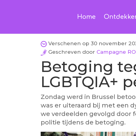
Home
Ontdekke
Verschenen op 30 november 202
Geschreven door
Campagne RO
Betoging t
LGBTQIA+ p
Zondag werd in Brussel bet
was er uiteraard bij met een 
we verdeelden gevolgd door fo
politie tijdens de betoging.