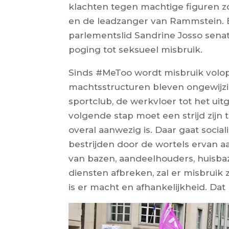
klachten tegen machtige figuren zo
en de leadzanger van Rammstein. 
parlementslid Sandrine Josso senat
poging tot seksueel misbruik.
Sinds #MeToo wordt misbruik volo
machtsstructuren bleven ongewijzigd
sportclub, de werkvloer tot het uit
volgende stap moet een strijd zijn
overal aanwezig is. Daar gaat socia
bestrijden door de wortels ervan aa
van bazen, aandeelhouders, huisbaz
diensten afbreken, zal er misbruik z
is er macht en afhankelijkheid. Da