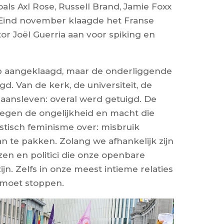
als Axl Rose, Russell Brand, Jamie Foxx
Eind november klaagde het Franse
or Joël Guerria aan voor spiking en
p aangeklaagd, maar de onderliggende
. Van de kerk, de universiteit, de
gaansleven: overal werd getuigd. De
 tegen de ongelijkheid en macht die
listisch feminisme over: misbruik
n te pakken. Zolang we afhankelijk zijn
en en politici die onze openbare
ijn. Zelfs in onze meest intieme relaties
t moet stoppen.