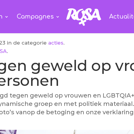
n
Campagnes
Actualit
3 in de categorie
acties
.
SA
.
egen geweld op v
ersonen
oogd tegen geweld op vrouwen en LGBTQI
dynamische groep en met politiek materiaal
to’s vanop de betoging en onze verklaring 