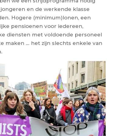
bben we een strijdprogramma nodig
e jongeren en de werkende klasse
en. Hogere (minimum)lonen, een
lijke pensioenen voor iedereen,
eke diensten met voldoende personeel
 te maken … het zijn slechts enkele van
.