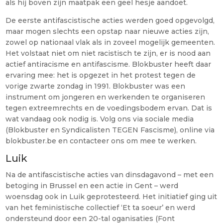
als hij boven zijn maatpak een geel hesje aandoet.
De eerste antifascistische acties werden goed opgevolgd,
maar mogen slechts een opstap naar nieuwe acties zijn,
zowel op nationaal vlak als in zoveel mogelijk gemeenten.
Het volstaat niet om niet racistisch te zijn, er is nood aan
actief antiracisme en antifascisme. Blokbuster heeft daar
ervaring mee: het is opgezet in het protest tegen de
vorige zwarte zondag in 1991. Blokbuster was een
instrument om jongeren en werkenden te organiseren
tegen extreemrechts en de voedingsbodem ervan. Dat is
wat vandaag ook nodig is. Volg ons via sociale media
(Blokbuster en Syndicalisten TEGEN Fascisme), online via
blokbuster.be en contacteer ons om mee te werken.
Luik
Na de antifascistische acties van dinsdagavond – met een
betoging in Brussel en een actie in Gent – werd
woensdag ook in Luik geprotesteerd. Het initiatief ging uit
van het feministische collectief ‘Et ta soeur’ en werd
ondersteund door een 20-tal oganisaties (Font