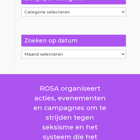
Bekijk
per
categorie
Zoeken op datum
Zoeken
op
datum
ROSA organiseert
acties, evenementen
en campagnes om te
strijden tegen
seksisme en het
systeem die het